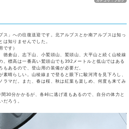
カテゴリ：ブログ
プス」への往復送迎です。北アルプスとか南アルプスは知っ
とは知りませんでした。
用です）
、徳倉山、志下山、小鷲頭山、鷲頭山、大平山と続く山稜線
の。標高は一番高い鷲頭山でも392メートルと低山ではある
ろもあるので、登山用の装備が必要だ。
が素晴らしい。山稜線まで登ると眼下に駿河湾を見下ろし、
ノラマだ。また、春は桜、秋は紅葉も楽しめ、何度も来てみ
時間30分かかるが、各峠に逃げ道もあるので、自分の体力と
いだろう。