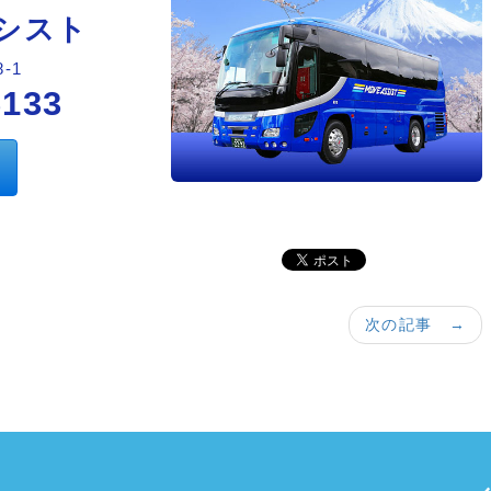
シスト
-1
6133
次の記事 →